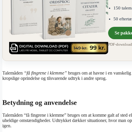
150 talem
50 eftert
Se pakk
PDF-download ·
Talemåden
“få fingrene i klemme”
bruges om at havne i en vanskelig e
kropslige oprindelse og tilsvarende udtryk i andre sprog.
Betydning og anvendelse
Talemåden “få fingrene i klemme” bruges om at komme galt af sted elle
uheldige omstændigheder. Udtrykket dækker situationer, hvor man op
igen.