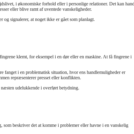
ivet, i økonomiske forhold eller i personlige relationer. Det kan han
esser eller blive ramt af uventede vanskeligheder.
 og signalerer, at noget ikke er gået som planlagt.
ingrene klemt, for eksempel i en dør eller en maskine. At få fingrene i
ære fanget i en problematisk situation, hvor ens handlemuligheder er
men repræsenterer presset eller konflikten.
g næsten udelukkende i overført betydning.
g, som beskriver det at komme i problemer eller havne i en vanskelig