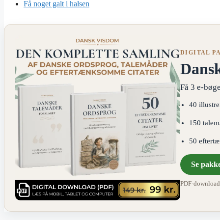
Få noget galt i halsen
DIGITAL P
Dans
Få 3 e-bøge
40 illustr
150 talem
50 eftert
Se pakk
PDF-download ·