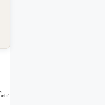
er
 ud af