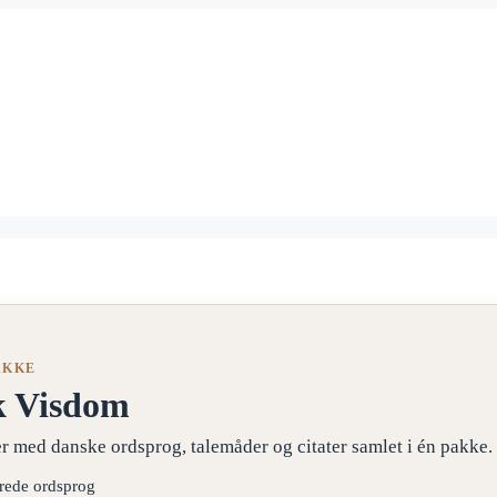
AKKE
k Visdom
r med danske ordsprog, talemåder og citater samlet i én pakke.
erede ordsprog