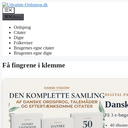
Hop
til
Menu
indhold
Menu
Ordsprog
Citater
Digte
Folkeviser
Brugernes egne citater
Brugernes egne digte
Få fingrene i klemme
DIGITAL P
Dans
Få 3 e-bøge
40 illustr