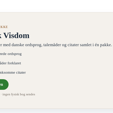
AKKE
k Visdom
r med danske ordsprog, talemåder og citater samlet i én pakke.
erede ordsprog
åder forklaret
ænksomme citater
en
 ingen fysisk bog sendes