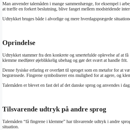
Man anvender talemåden i mange sammenhænge, for eksempel i arbejdsl
at træffe en forkert beslutning, blive fanget mellem modstridende inter
Udtrykket bruges både i alvorlige og mere hverdagsprægede situationer
Oprindelse
Udtrykket stammer fra den konkrete og smertefulde oplevelse af at få f
klemme medfører øjeblikkelig ubehag og gør det svært at handle frit.
Denne fysiske erfaring er overført til sproget som en metafor for at v
begrænsede. Fingrene symboliserer ens mulighed for at agere, og klem
Talemåden er blevet en fast del af det danske sprog og anvendes i da
Tilsvarende udtryk på andre sprog
Talemåden “få fingrene i klemme” har tilsvarende udtryk i andre spro
situation.