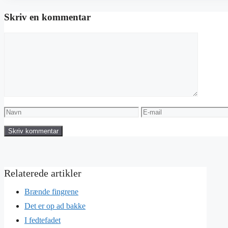
Skriv en kommentar
Kommentar
Navn
E-
mail
Brænde fingrene
Det er op ad bakke
I fedtefadet