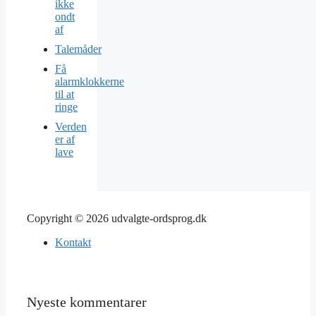
ikke
ondt
af
Talemåder
Få
alarmklokkerne
til at
ringe
Verden
er af
lave
Copyright © 2026 udvalgte-ordsprog.dk
Kontakt
Nyeste kommentarer