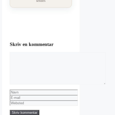
sendes
Skriv en kommentar
Kommentar
Navn
E-
mail
Websted