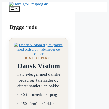
Hop
til
Menu
indhold
Bygge rede
DIGITAL PAKKE
Dansk Visdom
Få 3 e-bøger med danske
ordsprog, talemåder og
citater samlet i én pakke.
40 illustrerede ordsprog
150 talemåder forklaret