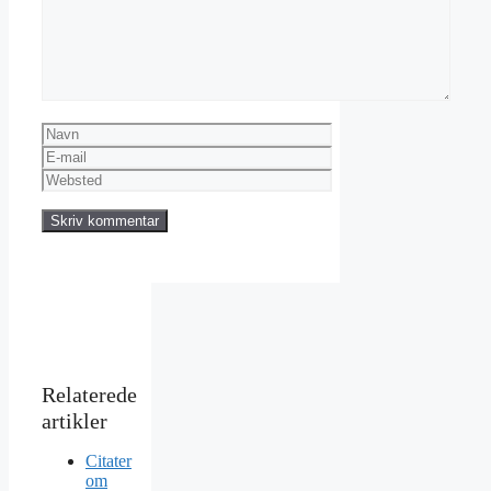
Navn
E-
mail
Websted
Citater
om