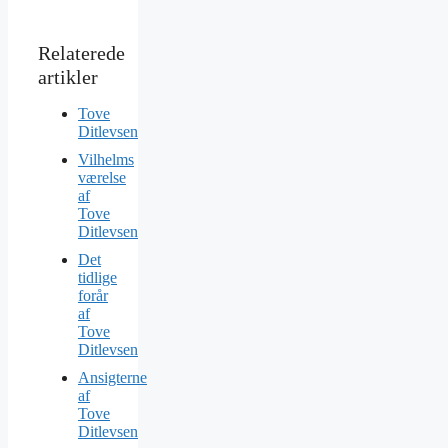
Tove
Ditlevsen
Vilhelms
værelse
af
Tove
Ditlevsen
Det
tidlige
forår
af
Tove
Ditlevsen
Ansigterne
af
Tove
Ditlevsen