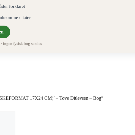
åder forklaret
ænksomme citater
en
 ingen fysisk bog sendes
I TASKEFORMAT 17X24 CM)’ – Tove Ditlevsen – Bog”