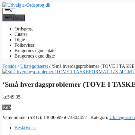
Hop
til
Menu
indhold
Menu
Ordsprog
Citater
Digte
Folkeviser
Brugernes egne citater
Brugernes egne digte
Forside
/
Ukategoriseret
/ ‘Små hverdagsproblemer (TOVE I TASK
‘Små hverdagsproblemer (TOVE I TASKE
kr.
549,95
Køb
Varenummer (SKU):
1300069956733044521
Kategori:
Ukategoriser
Beskrivelse