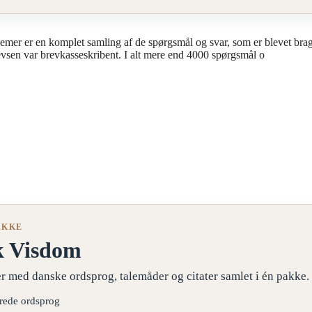
en komplet samling af de spørgsmål og svar, som er blevet bragt
evsen var brevkasseskribent. I alt mere end 4000 spørgsmål o
AKKE
k Visdom
r med danske ordsprog, talemåder og citater samlet i én pakke.
erede ordsprog