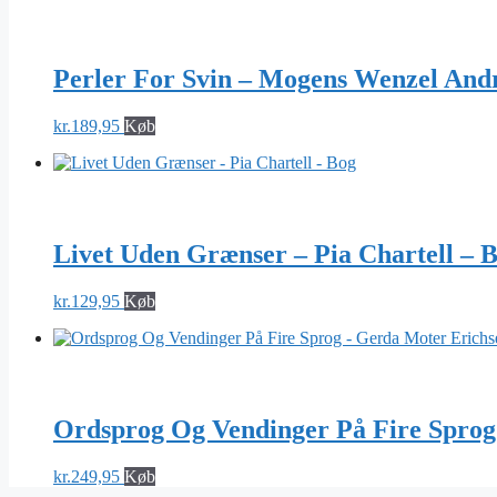
Perler For Svin – Mogens Wenzel And
kr.
189,95
Køb
Livet Uden Grænser – Pia Chartell – 
kr.
129,95
Køb
Ordsprog Og Vendinger På Fire Sprog
kr.
249,95
Køb