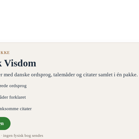
AKKE
k Visdom
r med danske ordsprog, talemåder og citater samlet i én pakke.
erede ordsprog
åder forklaret
ænksomme citater
en
 ingen fysisk bog sendes