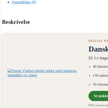
Anmeldelser (0)
Beskrivelse
DIGITAL P
Dans
Få 3 e-bøge
40 illustr
150 talem
50 eftert
Se pakk
PDF-download ·