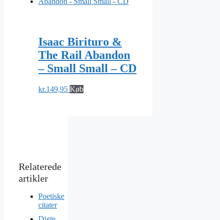
Isaac Birituro &
The Rail Abandon
– Small Small – CD
kr.
149,95
Køb
Poetiske
citater
Digte