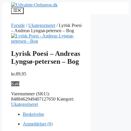
Hop
til
Menu
indhold
Forside
/
Ukategoriseret
/ Lyrisk Poesi
– Andreas Lyngsø-petersen – Bog
Lyrisk Poesi – Andreas
Lyngsø-petersen – Bog
kr.
89,95
Køb
Varenummer (SKU):
8488462949407127650
Kategori:
Ukategoriseret
Beskrivelse
Anmeldelser (0)