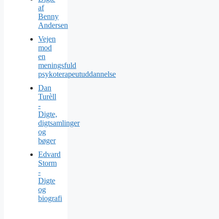
af
Benny
Andersen
Vejen
mod
en
meningsfuld
psykoterapeutuddannelse
Dan
Turèll
-
Digte,
digtsamlinger
og
bøger
Edvard
Storm
-
Digte
og
biografi