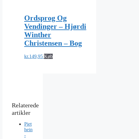
Ordsprog Og
Vendinger – Hjørdi
Winther
Christensen – Bog
kr.
149,95
Køb
Piet
hein
-