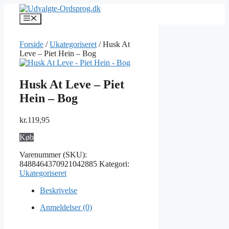
Hop
til
Menu
indhold
Forside
/
Ukategoriseret
/ Husk At
Leve – Piet Hein – Bog
Husk At Leve – Piet
Hein – Bog
kr.
119,95
Køb
Varenummer (SKU):
8488464370921042885
Kategori:
Ukategoriseret
Beskrivelse
Anmeldelser (0)