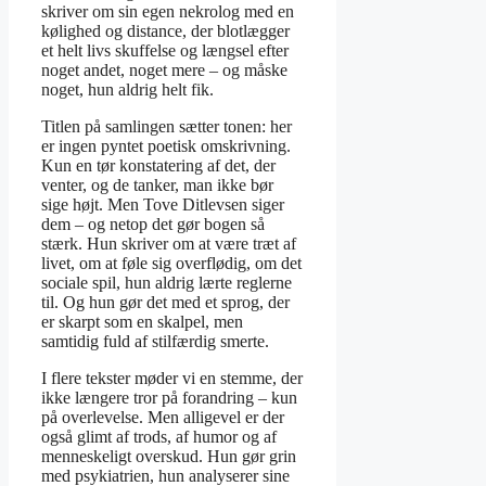
skriver om sin egen nekrolog med en
kølighed og distance, der blotlægger
et helt livs skuffelse og længsel efter
noget andet, noget mere – og måske
noget, hun aldrig helt fik.
Titlen på samlingen sætter tonen: her
er ingen pyntet poetisk omskrivning.
Kun en tør konstatering af det, der
venter, og de tanker, man ikke bør
sige højt. Men Tove Ditlevsen siger
dem – og netop det gør bogen så
stærk. Hun skriver om at være træt af
livet, om at føle sig overflødig, om det
sociale spil, hun aldrig lærte reglerne
til. Og hun gør det med et sprog, der
er skarpt som en skalpel, men
samtidig fuld af stilfærdig smerte.
I flere tekster møder vi en stemme, der
ikke længere tror på forandring – kun
på overlevelse. Men alligevel er der
også glimt af trods, af humor og af
menneskeligt overskud. Hun gør grin
med psykiatrien, hun analyserer sine