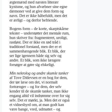
ægtemænd med næsten litterær
kynisme, og hun afvæbner sine egne
dæmoner ved at give dem form og
navn. Det er ikke håbefuldt, men det
er ærligt – og derfor befriende.
Bogens form – de korte, skarptskårne
tekster – understøtter det mentale rum,
hun skriver fra: fragmenteret, uroligt,
rastløst. Der er ikke en rød tråd i
traditionel forstand, men der er et
sammenhængende blik. Et blik, der
ser lige igennem både sig selv og
andre. Et blik, som ikke længere
forsøger at gøre sig elskeligt.
Min nekrolog og andre skumle tanker
af Tove Ditlevsen er en bog for dem,
der tør læse om det, vi normalt
fortrænger – og for dem, der selv
kender til de skumle tanker, man ikke
engang altid vil indrømme over for sig
selv. Det er mørkt, ja. Men det er også
et vidnesbyrd om, at man godt kan
være bange, vred, udmattet – og