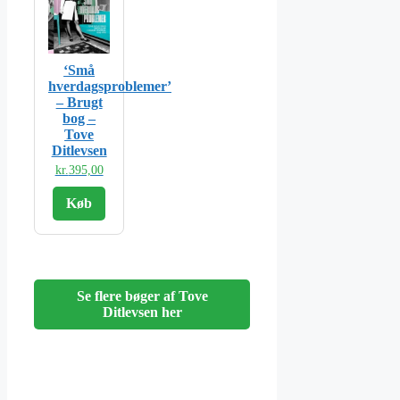
‘Små
hverdagsproblemer’
– Brugt
bog –
Tove
Ditlevsen
kr.
395,00
Køb
Se flere bøger af Tove
Ditlevsen her