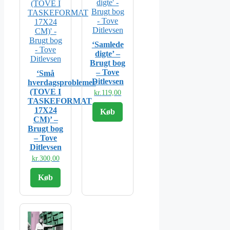
‘Samlede
digte’ –
Brugt bog
– Tove
‘Små
Ditlevsen
hverdagsproblemer
(TOVE I
kr.
119,00
TASKEFORMAT
17X24
Køb
CM)’ –
Brugt bog
– Tove
Ditlevsen
kr.
300,00
Køb