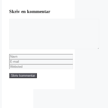
Skriv en kommentar
Kommentar
Navn
E-
mail
Websted