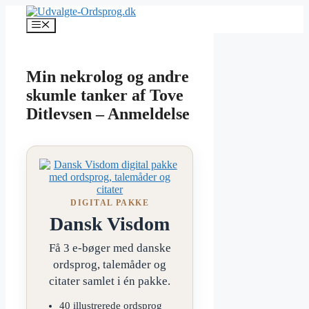
Hop
til
Menu
indhold
Min nekrolog og andre
skumle tanker af Tove
Ditlevsen – Anmeldelse
DIGITAL PAKKE
Dansk Visdom
Få 3 e-bøger med danske
ordsprog, talemåder og
citater samlet i én pakke.
40 illustrerede ordsprog