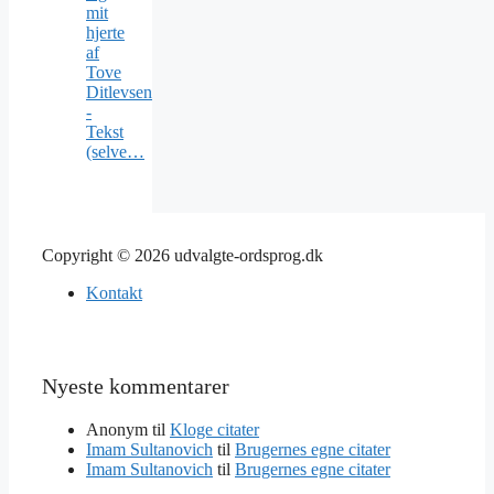
mit
hjerte
af
Tove
Ditlevsen
-
Tekst
(selve…
Copyright © 2026 udvalgte-ordsprog.dk
Kontakt
Nyeste kommentarer
Anonym
til
Kloge citater
Imam Sultanovich
til
Brugernes egne citater
Imam Sultanovich
til
Brugernes egne citater