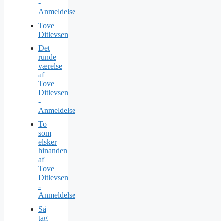
-
Anmeldelse
Tove
Ditlevsen
Det
runde
værelse
af
Tove
Ditlevsen
-
Anmeldelse
To
som
elsker
hinanden
af
Tove
Ditlevsen
-
Anmeldelse
Så
tag