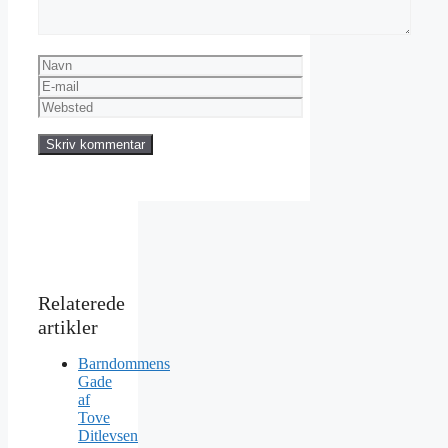
Navn
E-
mail
Websted
Barndommens
Gade
af
Tove
Ditlevsen