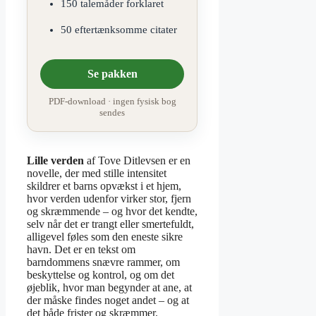
150 talemåder forklaret
50 eftertænksomme citater
Se pakken
PDF-download · ingen fysisk bog
sendes
Lille verden
af Tove Ditlevsen er en
novelle, der med stille intensitet
skildrer et barns opvækst i et hjem,
hvor verden udenfor virker stor, fjern
og skræmmende – og hvor det kendte,
selv når det er trangt eller smertefuldt,
alligevel føles som den eneste sikre
havn. Det er en tekst om
barndommens snævre rammer, om
beskyttelse og kontrol, og om det
øjeblik, hvor man begynder at ane, at
der måske findes noget andet – og at
det både frister og skræmmer.