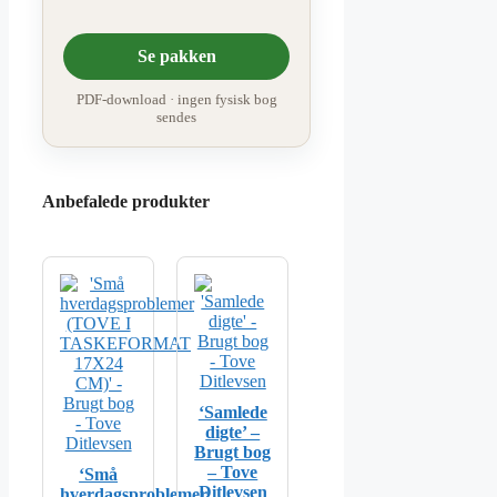
Se pakken
PDF-download · ingen fysisk bog
sendes
Anbefalede produkter
‘Samlede
digte’ –
Brugt bog
– Tove
‘Små
Ditlevsen
hverdagsproblemer