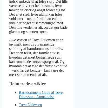
indskrænkede til at føles stort. Det lille
værelse bliver et helt kosmos, hvor
tanker, følelser og angst folder sig ud.
Det er et sted, hvor alting kan føles
voldsomt – netop fordi man endnu
ikke har noget at sammenligne med.
Den lille verden er alt, og det gør både
glæden og smerten større.
Lille verden
af Tove Ditlevsen er en
lavmælt, men dybt rammende
skildring af barndommens indre liv.
Det er en tekst, der formår at vise,
hvordan det mest begrænsede rum
kan rumme de største spørgsmål. Og
hvordan det at tage det første skridt ud
– væk fra det kendte – kan være det
mest skræmmende af alt.
Barndommens Gade af Tove
Ditlevsen - Anmeldelse
Tove Ditlevsen