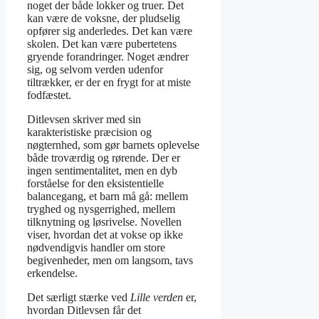
noget der både lokker og truer. Det
kan være de voksne, der pludselig
opfører sig anderledes. Det kan være
skolen. Det kan være pubertetens
gryende forandringer. Noget ændrer
sig, og selvom verden udenfor
tiltrækker, er der en frygt for at miste
fodfæstet.
Ditlevsen skriver med sin
karakteristiske præcision og
nøgternhed, som gør barnets oplevelse
både troværdig og rørende. Der er
ingen sentimentalitet, men en dyb
forståelse for den eksistentielle
balancegang, et barn må gå: mellem
tryghed og nysgerrighed, mellem
tilknytning og løsrivelse. Novellen
viser, hvordan det at vokse op ikke
nødvendigvis handler om store
begivenheder, men om langsom, tavs
erkendelse.
Det særligt stærke ved
Lille verden
er,
hvordan Ditlevsen får det