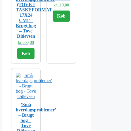
(TOVE I
kr.
119,00
TASKEFORMAT
17X24
Køb
CM)’ –
Brugt bog
– Tove
Ditlevsen
kr.
300,00
Køb
‘Små
hverdagsproblemer’
– Brugt
bog –
Tove
Ditlevsen