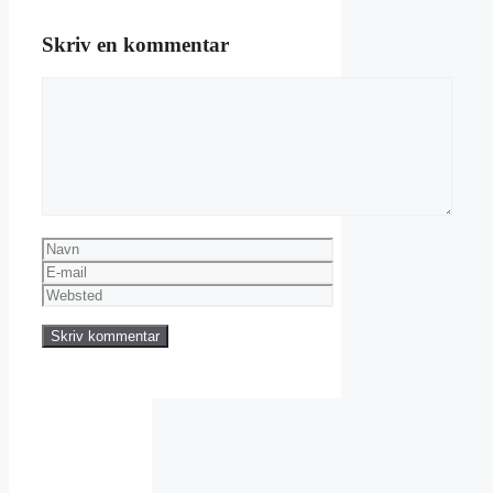
Skriv en kommentar
Kommentar
Navn
E-
mail
Websted