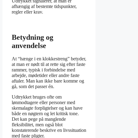
Udtrykket signalerer, at man er
afhængig af bestemte tidspunkter,
regler eller krav.
Betydning og
anvendelse
At “hænge i en klokkestreng” betyder,
at man er nødt til at rette sig efter faste
rammer, typisk i forbindelse med
arbejde, mødetider eller andre faste
aftaler. Man kan ikke bare komme og
gå, som det passer én.
Udtrykket bruges ofte om
lønmodtagere eller personer med
skemalagte forpligtelser og kan have
både en nøgtern og let kritisk tone.
Det kan pege på manglende
fleksibilitet, men også blot
konstaterende beskrive en livssituation
med faste pligter.