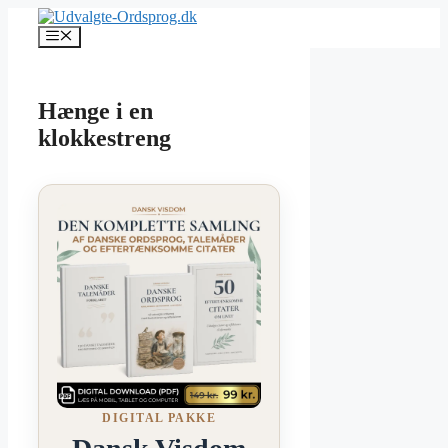
Hop
til
Menu
indhold
Hænge i en
klokkestreng
DIGITAL PAKKE