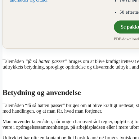
150 talem
50 eftert
Se pakk
PDF-download ·
Talemåden
“få så hatten passer”
bruges om at blive kraftigt irettesat 
udtrykkets betydning, sproglige oprindelse og tilsvarende udtryk i and
Betydning og anvendelse
Talemåden “få så hatten passer” bruges om at blive kraftigt irettesat, st
med handlingen, og at man får, hvad man fortjener.
Man anvender talemåden, når nogen har overtrådt regler, opført sig f
være i opdragelsessammenhænge, på arbejdspladsen eller i mere uforme
Udtrykket har ofte en kontant og lidt barsk klang og bruges typisk om 