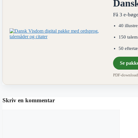
Dans
Få 3 e-bøge
40 illustr
150 talem
50 eftert
Se pakk
PDF-download ·
Skriv en kommentar
Kommentar