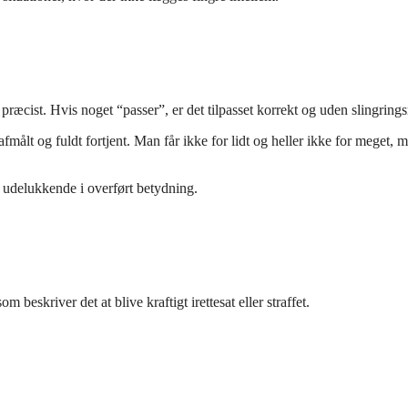
 præcist. Hvis noget “passer”, er det tilpasset korrekt og uden slingring
e afmålt og fuldt fortjent. Man får ikke for lidt og heller ikke for meget, 
g udelukkende i overført betydning.
 beskriver det at blive kraftigt irettesat eller straffet.