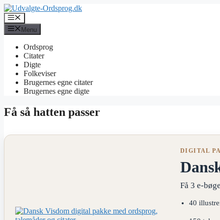
Hop
til
Menu
indhold
Menu
Ordsprog
Citater
Digte
Folkeviser
Brugernes egne citater
Brugernes egne digte
Få så hatten passer
DIGITAL P
Dans
Få 3 e-bøge
40 illustr