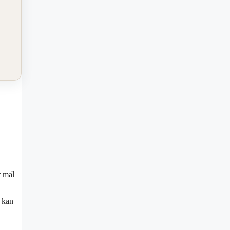
r mål
t kan