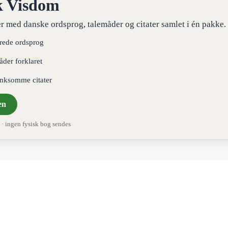
k Visdom
r med danske ordsprog, talemåder og citater samlet i én pakke.
erede ordsprog
åder forklaret
ænksomme citater
en
 ingen fysisk bog sendes