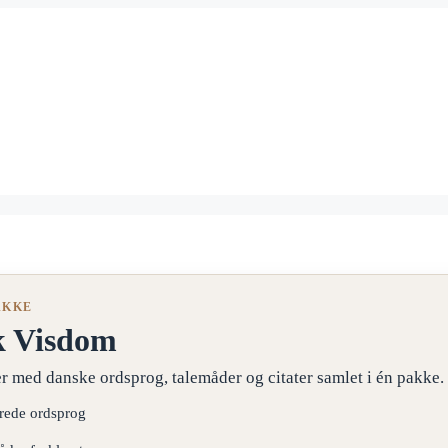
AKKE
k Visdom
r med danske ordsprog, talemåder og citater samlet i én pakke.
erede ordsprog