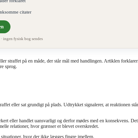
åder forklaret
ænksomme citater
en
 ingen fysisk bog sendes
eller straffet på en måde, der står mål med handlingen. Artiklen forklarer
re sprog.
raffet eller sat grundigt på plads. Udtrykket signalerer, at reaktionen stå
orkert eller handlet uansvarligt og derfor mødes med en konsekvens. De
lle relationer, hvor grænser er blevet overskredet.
situationer, hvor der ikke lægges fingre imellem.