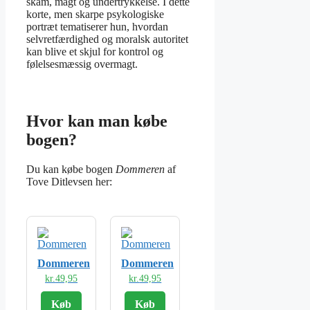
skam, magt og undertrykkelse. I dette
korte, men skarpe psykologiske
portræt tematiserer hun, hvordan
selvretfærdighed og moralsk autoritet
kan blive et skjul for kontrol og
følelsesmæssig overmagt.
Hvor kan man købe
bogen?
Du kan købe bogen
Dommeren
af
Tove Ditlevsen her:
Dommeren
Dommeren
kr.
49,95
kr.
49,95
Køb
Køb