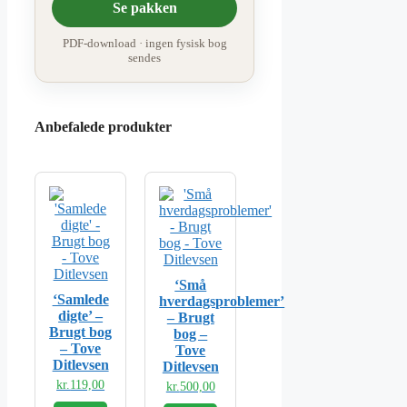
Se pakken
PDF-download · ingen fysisk bog
sendes
Anbefalede produkter
‘Små
‘Samlede
hverdagsproblemer’
digte’ –
– Brugt
Brugt bog
bog –
– Tove
Tove
Ditlevsen
Ditlevsen
kr.
119,00
kr.
500,00