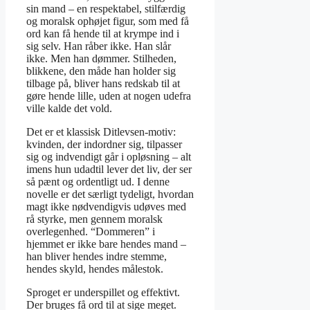
sin mand – en respektabel, stilfærdig
og moralsk ophøjet figur, som med få
ord kan få hende til at krympe ind i
sig selv. Han råber ikke. Han slår
ikke. Men han dømmer. Stilheden,
blikkene, den måde han holder sig
tilbage på, bliver hans redskab til at
gøre hende lille, uden at nogen udefra
ville kalde det vold.
Det er et klassisk Ditlevsen-motiv:
kvinden, der indordner sig, tilpasser
sig og indvendigt går i opløsning – alt
imens hun udadtil lever det liv, der ser
så pænt og ordentligt ud. I denne
novelle er det særligt tydeligt, hvordan
magt ikke nødvendigvis udøves med
rå styrke, men gennem moralsk
overlegenhed. “Dommeren” i
hjemmet er ikke bare hendes mand –
han bliver hendes indre stemme,
hendes skyld, hendes målestok.
Sproget er underspillet og effektivt.
Der bruges få ord til at sige meget.