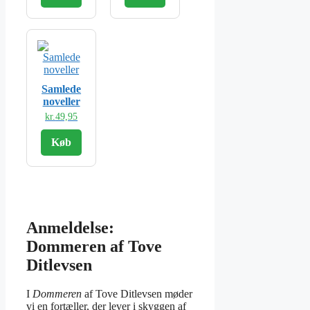
Samlede
noveller
kr.
49,95
Køb
Anmeldelse:
Dommeren af Tove
Ditlevsen
I
Dommeren
af Tove Ditlevsen møder
vi en fortæller, der lever i skyggen af