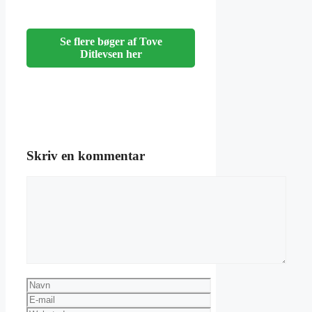
Se flere bøger af Tove
Ditlevsen her
Skriv en kommentar
Kommentar
Navn
E-
mail