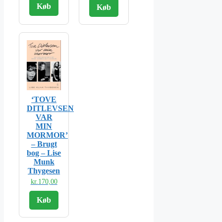
Køb
Køb
‘TOVE
DITLEVSEN
VAR
MIN
MORMOR’
– Brugt
bog – Lise
Munk
Thygesen
kr.
170,00
Køb