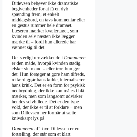
Ditlevsen behøver ikke dramatiske
begivenheder for at få en dyb
spænding frem; et enkelt
middagsbord, en tavs kommentar eller
en gestus rummer hele dramaet.
Læseren mærker kvælertaget, som
kvinden selv næsten ikke lægger
mærke til – fordi hun allerede har
vænnet sig til det.
Det særligt urovækkende i
Dommeren
er den måde, hvorpå kvinden stadig
elsker sin mand – eller tror, hun gør
det. Hun forsøger at gøre ham tilfreds,
retfærdiggør hans kulde, internaliserer
hans kritik. Det er en form for psykisk
nedbrydning, der ikke kan måles i blå
mærker, men som langsomt udvisker
hendes selvbillede. Det er den type
vold, der ikke er til at forklare – men
som Ditlevsen her formår at sætte
knivskarpt lys på.
Dommeren
af Tove Ditlevsen er en
fortælling, der står som et klart