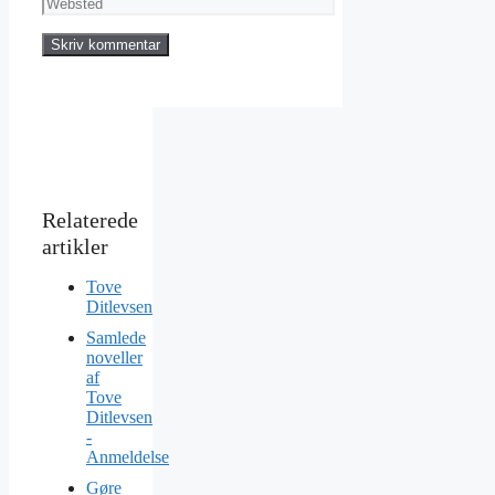
Websted
Tove
Ditlevsen
Samlede
noveller
af
Tove
Ditlevsen
-
Anmeldelse
Gøre