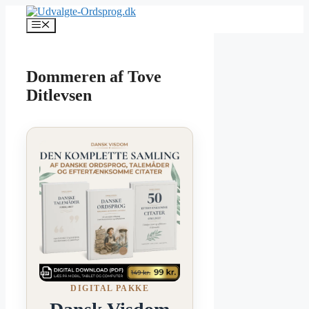
Hop
til
Menu
indhold
Dommeren af Tove
Ditlevsen
DIGITAL PAKKE