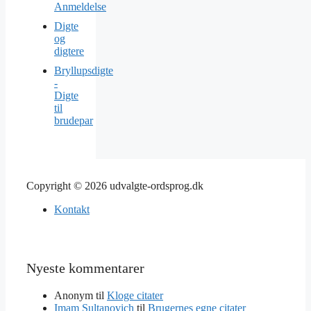
Anmeldelse
Digte
og
digtere
Bryllupsdigte
-
Digte
til
brudepar
Copyright © 2026 udvalgte-ordsprog.dk
Kontakt
Nyeste kommentarer
Anonym
til
Kloge citater
Imam Sultanovich
til
Brugernes egne citater