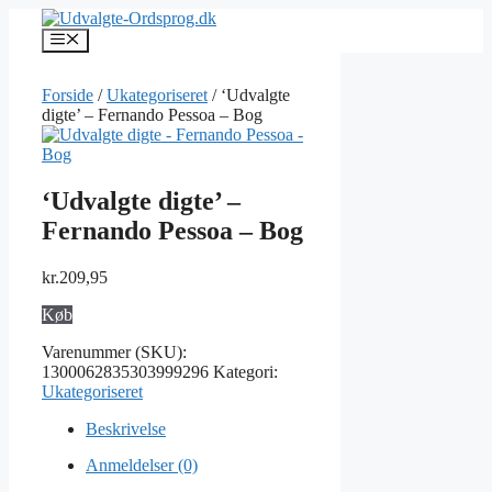
Hop
til
Menu
indhold
Forside
/
Ukategoriseret
/ ‘Udvalgte
digte’ – Fernando Pessoa – Bog
‘Udvalgte digte’ –
Fernando Pessoa – Bog
kr.
209,95
Køb
Varenummer (SKU):
1300062835303999296
Kategori:
Ukategoriseret
Beskrivelse
Anmeldelser (0)