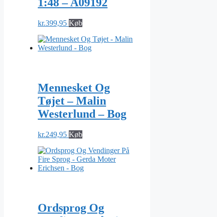
1:48 – A09192
kr.
399,95
Køb
Mennesket Og
Tøjet – Malin
Westerlund – Bog
kr.
249,95
Køb
Ordsprog Og