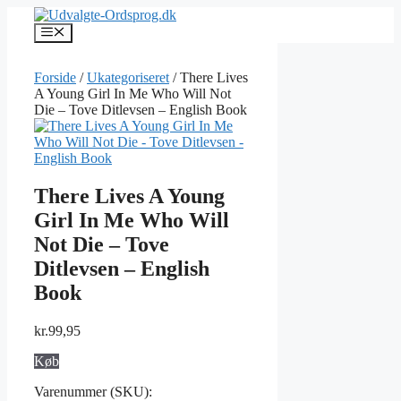
Hop
til
Menu
indhold
Forside
/
Ukategoriseret
/ There Lives
A Young Girl In Me Who Will Not
Die – Tove Ditlevsen – English Book
There Lives A Young
Girl In Me Who Will
Not Die – Tove
Ditlevsen – English
Book
kr.
99,95
Køb
Varenummer (SKU):