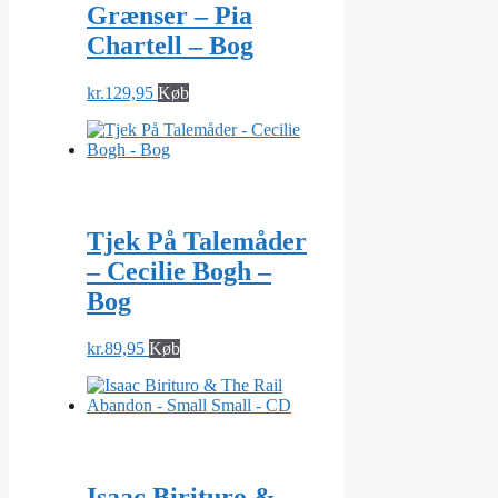
Grænser – Pia
Chartell – Bog
kr.
129,95
Køb
Tjek På Talemåder
– Cecilie Bogh –
Bog
kr.
89,95
Køb
Isaac Birituro &