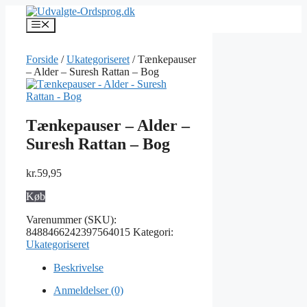
Hop
til
Menu
indhold
Forside
/
Ukategoriseret
/ Tænkepauser
– Alder – Suresh Rattan – Bog
Tænkepauser – Alder –
Suresh Rattan – Bog
kr.
59,95
Køb
Varenummer (SKU):
8488466242397564015
Kategori:
Ukategoriseret
Beskrivelse
Anmeldelser (0)