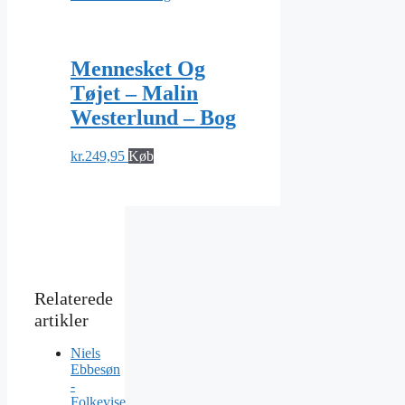
Mennesket Og
Tøjet – Malin
Westerlund – Bog
kr.
249,95
Køb
Niels
Ebbesøn
-
Folkevise