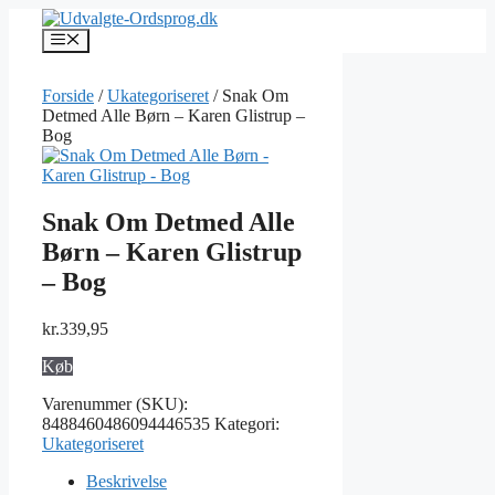
Hop
til
Menu
indhold
Forside
/
Ukategoriseret
/ Snak Om
Detmed Alle Børn – Karen Glistrup –
Bog
Snak Om Detmed Alle
Børn – Karen Glistrup
– Bog
kr.
339,95
Køb
Varenummer (SKU):
8488460486094446535
Kategori:
Ukategoriseret
Beskrivelse