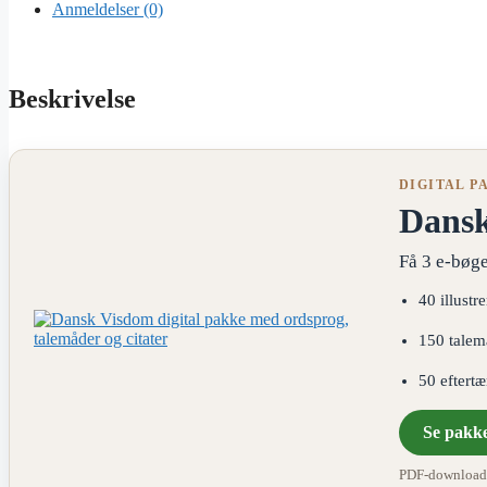
Anmeldelser (0)
Beskrivelse
DIGITAL P
Dans
Få 3 e-bøge
40 illustr
150 talem
50 eftert
Se pakk
PDF-download ·