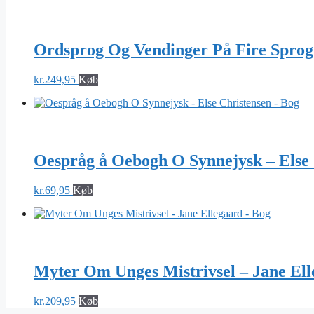
Ordsprog Og Vendinger På Fire Sprog
kr.
249,95
Køb
Oespråg å Oebogh O Synnejysk – Else 
kr.
69,95
Køb
Myter Om Unges Mistrivsel – Jane Ell
kr.
209,95
Køb