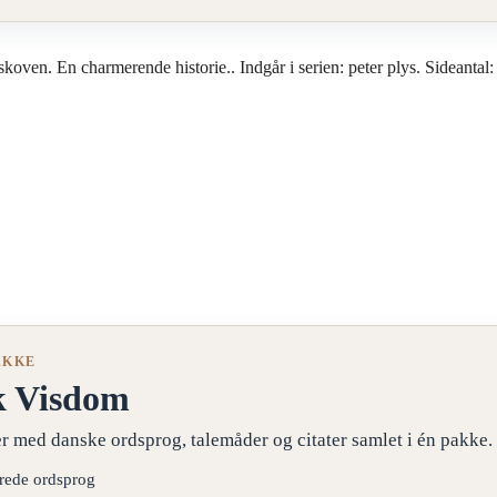
ven. En charmerende historie.. Indgår i serien: peter plys. Sideantal:
AKKE
k Visdom
r med danske ordsprog, talemåder og citater samlet i én pakke.
erede ordsprog