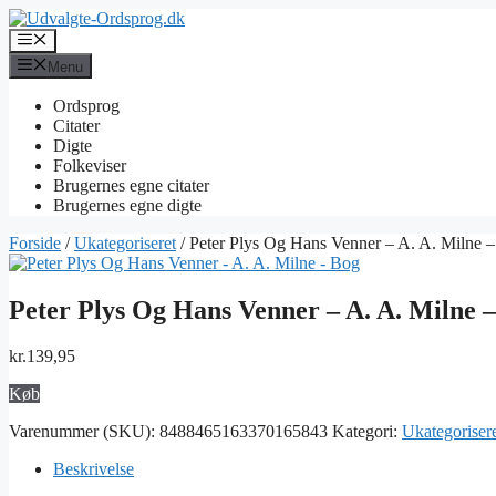
Hop
til
Menu
indhold
Menu
Ordsprog
Citater
Digte
Folkeviser
Brugernes egne citater
Brugernes egne digte
Forside
/
Ukategoriseret
/ Peter Plys Og Hans Venner – A. A. Milne 
Peter Plys Og Hans Venner – A. A. Milne 
kr.
139,95
Køb
Varenummer (SKU):
8488465163370165843
Kategori:
Ukategoriser
Beskrivelse