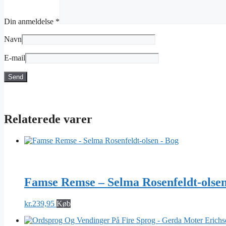
Din anmeldelse
*
Navn
E-mail
Relaterede varer
Famse Remse – Selma Rosenfeldt-olse
kr.
239,95
Køb