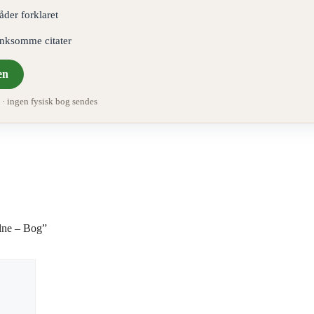
åder forklaret
ænksomme citater
en
 ingen fysisk bog sendes
ilne – Bog”