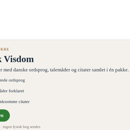
AKKE
k Visdom
r med danske ordsprog, talemåder og citater samlet i én pakke.
erede ordsprog
åder forklaret
ænksomme citater
en
 ingen fysisk bog sendes