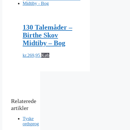
130 Talemåder –
Birthe Skov
Midtiby – Bog
kr.
269,95
Køb
Tyske
ordsprog