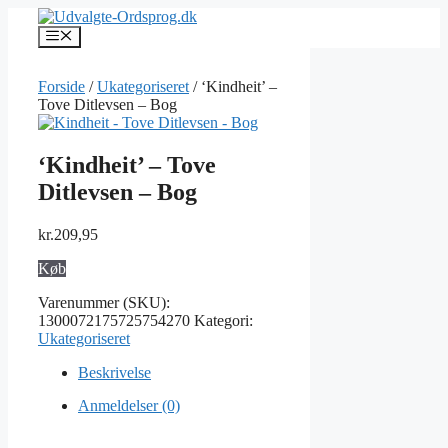
Hop
til
Menu
indhold
Forside
/
Ukategoriseret
/ ‘Kindheit’ –
Tove Ditlevsen – Bog
‘Kindheit’ – Tove
Ditlevsen – Bog
kr.
209,95
Køb
Varenummer (SKU):
1300072175725754270
Kategori:
Ukategoriseret
Beskrivelse
Anmeldelser (0)