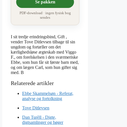
Se pakken
PDF-download · ingen fysisk bog
sendes
I sit tredje erindringsbind, Gift ,
vender Tove Ditlevsen tilbage til sin
ungdom og fortæller om det
kærlighedsløse ægteskab med Viggo
F., om forelskelsen i den sværmeriske
Ebbe, som hun får sit første barn med,
og om lægen Carl, som hun gifter sig
med. B
Ebbe Skammelsøn - Referat,
analyse og fortolkning
Tove Ditlevsen
Dan Turèll - Digte,
digtsamlinger og bøger