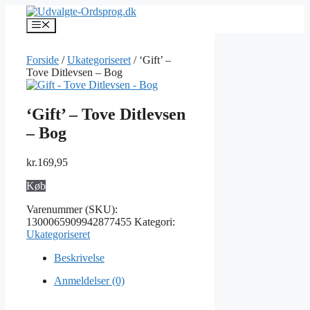
Hop
til
Menu
indhold
Forside
/
Ukategoriseret
/ ‘Gift’ –
Tove Ditlevsen – Bog
‘Gift’ – Tove Ditlevsen
– Bog
kr.
169,95
Køb
Varenummer (SKU):
1300065909942877455
Kategori:
Ukategoriseret
Beskrivelse
Anmeldelser (0)