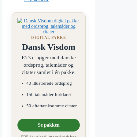
DIGITAL PAKKE
Dansk Visdom
Få 3 e-bøger med danske
ordsprog, talemåder og
citater samlet i én pakke.
40 illustrerede ordsprog
150 talemåder forklaret
50 eftertænksomme citater
Se pakken
PDF-download · ingen fysisk bog