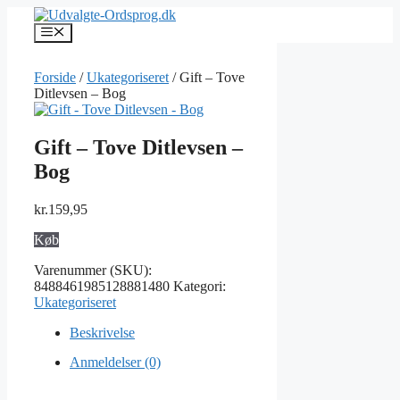
Hop
til
Menu
indhold
Forside
/
Ukategoriseret
/ Gift – Tove
Ditlevsen – Bog
Gift – Tove Ditlevsen –
Bog
kr.
159,95
Køb
Varenummer (SKU):
8488461985128881480
Kategori:
Ukategoriseret
Beskrivelse
Anmeldelser (0)