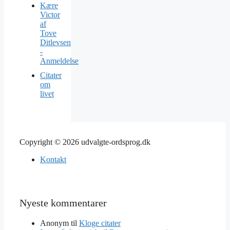
Kære
Victor
af
Tove
Ditlevsen
-
Anmeldelse
Citater
om
livet
Copyright © 2026 udvalgte-ordsprog.dk
Kontakt
Nyeste kommentarer
Anonym
til
Kloge citater