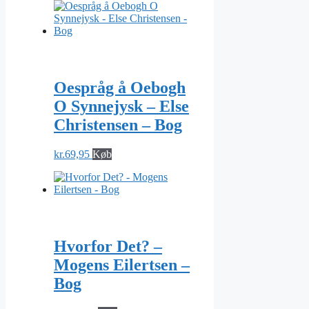
Oespråg å Oebogh
O Synnejysk – Else
Christensen – Bog
kr.
69,95
Køb
Hvorfor Det? –
Mogens Eilertsen –
Bog