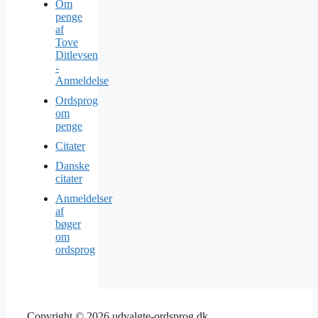
Om
penge
af
Tove
Ditlevsen
-
Anmeldelse
Ordsprog
om
penge
Citater
Danske
citater
Anmeldelser
af
bøger
om
ordsprog
Copyright © 2026 udvalgte-ordsprog.dk