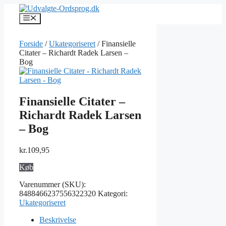
Hop
til
Menu
indhold
Forside
/
Ukategoriseret
/ Finansielle
Citater – Richardt Radek Larsen –
Bog
Finansielle Citater –
Richardt Radek Larsen
– Bog
kr.
109,95
Køb
Varenummer (SKU):
8488466237556322320
Kategori:
Ukategoriseret
Beskrivelse