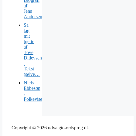
Biografi
af
Jens
Andersen
Så
tag
mit
hjerte
af
Tove
Ditlevsen
-
Tekst
(selve…
Niels
Ebbesøn
-
Folkevise
Copyright © 2026 udvalgte-ordsprog.dk