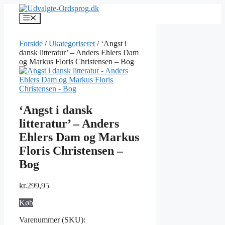
Hop
til
Menu
indhold
Forside
/
Ukategoriseret
/ ‘Angst i
dansk litteratur’ – Anders Ehlers Dam
og Markus Floris Christensen – Bog
‘Angst i dansk
litteratur’ – Anders
Ehlers Dam og Markus
Floris Christensen –
Bog
kr.
299,95
Køb
Varenummer (SKU):