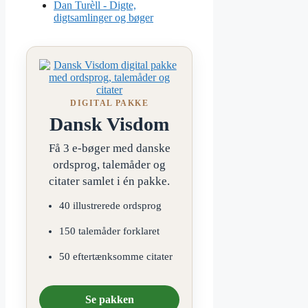
Dan Turèll - Digte,
digtsamlinger og bøger
DIGITAL PAKKE
Dansk Visdom
Få 3 e-bøger med danske
ordsprog, talemåder og
citater samlet i én pakke.
40 illustrerede ordsprog
150 talemåder forklaret
50 eftertænksomme citater
Se pakken