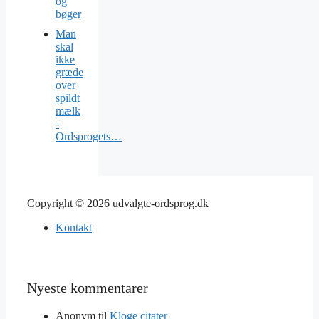
og
bøger
Man
skal
ikke
græde
over
spildt
mælk
-
Ordsprogets…
Copyright © 2026 udvalgte-ordsprog.dk
Kontakt
Nyeste kommentarer
Anonym
til
Kloge citater