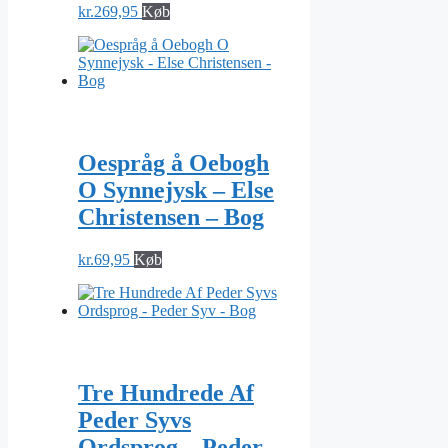
kr.
269,95
Køb
Oespråg å Oebogh
O Synnejysk – Else
Christensen – Bog
kr.
69,95
Køb
Tre Hundrede Af
Peder Syvs
Ordsprog – Peder