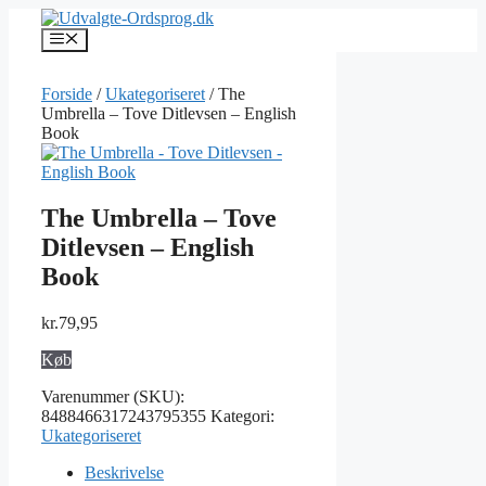
Hop
til
Menu
indhold
Forside
/
Ukategoriseret
/ The
Umbrella – Tove Ditlevsen – English
Book
The Umbrella – Tove
Ditlevsen – English
Book
kr.
79,95
Køb
Varenummer (SKU):
8488466317243795355
Kategori:
Ukategoriseret
Beskrivelse