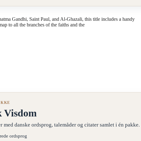
atma Gandhi, Saint Paul, and Al-Ghazali, this title includes a handy
map to all the branches of the faiths and the
AKKE
k Visdom
r med danske ordsprog, talemåder og citater samlet i én pakke.
erede ordsprog