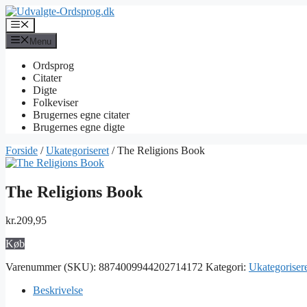
Hop
til
Menu
indhold
Menu
Ordsprog
Citater
Digte
Folkeviser
Brugernes egne citater
Brugernes egne digte
Forside
/
Ukategoriseret
/ The Religions Book
The Religions Book
kr.
209,95
Køb
Varenummer (SKU):
8874009944202714172
Kategori:
Ukategoriser
Beskrivelse