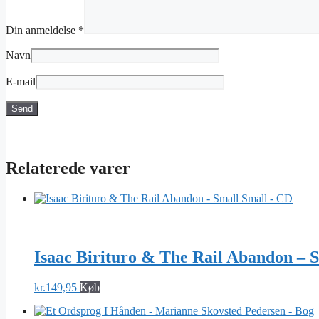
Din anmeldelse
*
Navn
E-mail
Relaterede varer
Isaac Birituro & The Rail Abandon – 
kr.
149,95
Køb