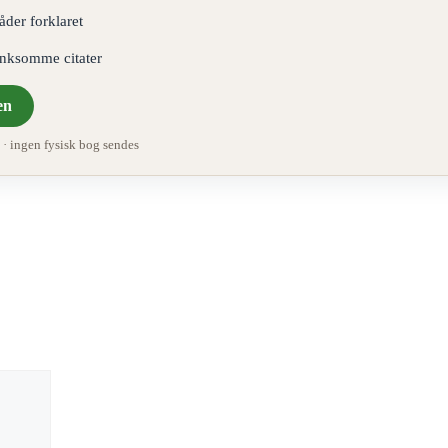
åder forklaret
ænksomme citater
en
 ingen fysisk bog sendes