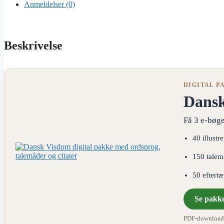
Anmeldelser (0)
Beskrivelse
DIGITAL P
Dans
Få 3 e-bøge
40 illustr
150 talem
50 eftert
Se pakk
PDF-download ·