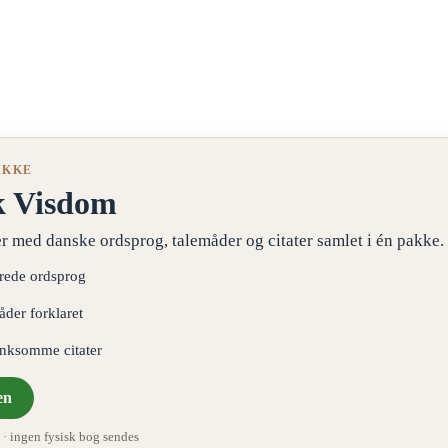
AKKE
k Visdom
r med danske ordsprog, talemåder og citater samlet i én pakke.
erede ordsprog
åder forklaret
ænksomme citater
en
 ingen fysisk bog sendes