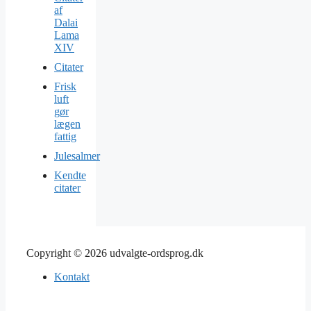
af
Dalai
Lama
XIV
Citater
Frisk
luft
gør
lægen
fattig
Julesalmer
Kendte
citater
Copyright © 2026 udvalgte-ordsprog.dk
Kontakt