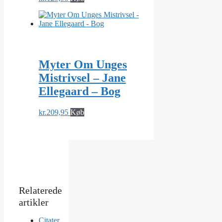
Myter Om Unges
Mistrivsel – Jane
Ellegaard – Bog
kr.
209,95
Køb
Citater