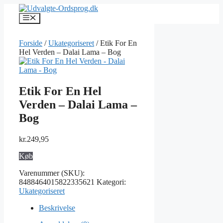
Hop
til
Menu
indhold
Forside
/
Ukategoriseret
/ Etik For En
Hel Verden – Dalai Lama – Bog
Etik For En Hel
Verden – Dalai Lama –
Bog
kr.
249,95
Køb
Varenummer (SKU):
8488464015822335621
Kategori:
Ukategoriseret
Beskrivelse