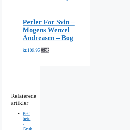
Perler For Svin –
Mogens Wenzel
Andreasen – Bog
kr.
189,95
Køb
Piet
hein
-
Gruk