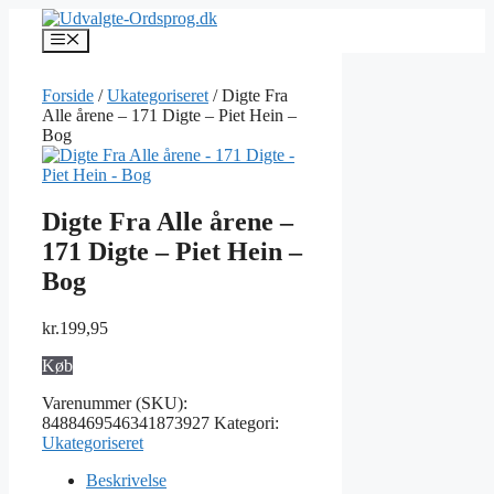
Hop
til
Menu
indhold
Forside
/
Ukategoriseret
/ Digte Fra
Alle årene – 171 Digte – Piet Hein –
Bog
Digte Fra Alle årene –
171 Digte – Piet Hein –
Bog
kr.
199,95
Køb
Varenummer (SKU):
8488469546341873927
Kategori:
Ukategoriseret
Beskrivelse