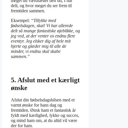
meget du værdsætter den tid, I har
delt, og hvor meget du ser frem til
fremtiden sammen.
Eksempel:
“Tillykke med
fødselsdagen, skat! Vi har allerede
delt så mange fantastiske øjeblikke, og
jeg ved, at der venter os endnu flere
eventyr. Jeg elsker dig af hele mit
hjerte og glæder mig til alle de
minder, vi endnu skal skabe
sammen.”
5. Afslut med et kærligt
ønske
Afslut din fødselsdagshilsen med et
varmt ønske for hans dag og
fremtiden. Ønsk ham et fantastisk år
fyldt med kærlighed, lykke og succes,
og mind ham om, at du altid vil være
der for ham.