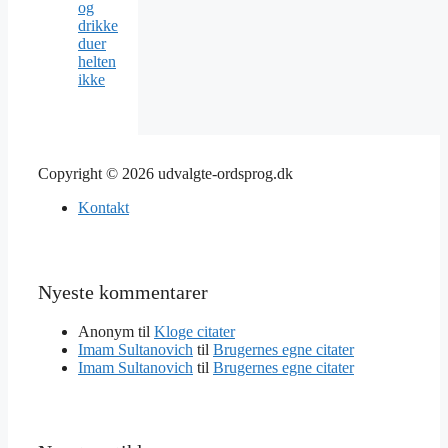
og
drikke
duer
helten
ikke
Copyright © 2026 udvalgte-ordsprog.dk
Kontakt
Nyeste kommentarer
Anonym
til
Kloge citater
Imam Sultanovich
til
Brugernes egne citater
Imam Sultanovich
til
Brugernes egne citater