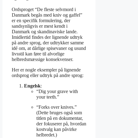
Ordsproget “De fleste selvmord i
Danmark begås med kniv og gaffel”
er en specifik formulering, der
sandsynligvis er mest kendt i
Danmark og skandinaviske lande.
Imidlertid findes der lignende udtryk
på andre sprog, der udtrykker samme
idé om, at dårlige spisevaner og usund
livsstil kan føre til alvorlige
helbredsmæssige konsekvenser.
Her er nogle eksempler på lignende
ordsprog eller udtryk på andre sprog:
Engelsk
:
“Dig your grave with
your teeth.”
“Forks over knives.”
(Dette bruges også som
titlen på en dokumentar,
der fokuserer på, hvordan
kostvalg kan påvirke
helbredet.)