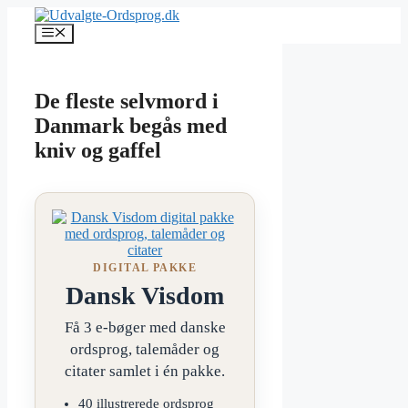
Hop
til
Menu
indhold
De fleste selvmord i
Danmark begås med
kniv og gaffel
DIGITAL PAKKE
Dansk Visdom
Få 3 e-bøger med danske
ordsprog, talemåder og
citater samlet i én pakke.
40 illustrerede ordsprog