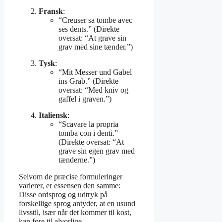
Fransk
:
“Creuser sa tombe avec
ses dents.” (Direkte
oversat: “At grave sin
grav med sine tænder.”)
Tysk
:
“Mit Messer und Gabel
ins Grab.” (Direkte
oversat: “Med kniv og
gaffel i graven.”)
Italiensk
:
“Scavare la propria
tomba con i denti.”
(Direkte oversat: “At
grave sin egen grav med
tænderne.”)
Selvom de præcise formuleringer
varierer, er essensen den samme:
Disse ordsprog og udtryk på
forskellige sprog antyder, at en usund
livsstil, især når det kommer til kost,
kan føre til alvorlige