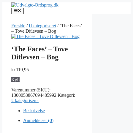
Hop
til
Menu
indhold
Forside
/
Ukategoriseret
/ ‘The Faces’
– Tove Ditlevsen – Bog
‘The Faces’ – Tove
Ditlevsen – Bog
kr.
119,95
Køb
Varenummer (SKU):
1300053867694485992
Kategori:
Ukategoriseret
Beskrivelse
Anmeldelser (0)