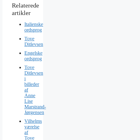
Italienske
ordsprog
Tove
Ditlevsen
Engelske
ordsprog
Tove
Ditlevsen
i
billeder
af
Anne
Lise
Marstrand-
Jørgensen
Vilhelms
værelse
af
Tove