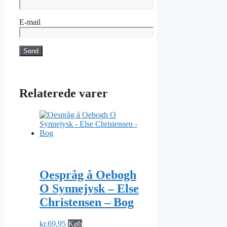
E-mail
Relaterede varer
Oespråg å Oebogh
O Synnejysk – Else
Christensen – Bog
kr.
69,95
Køb