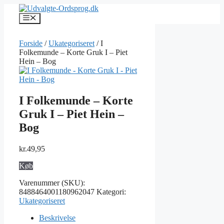
Hop
til
Menu
indhold
Forside
/
Ukategoriseret
/ I
Folkemunde – Korte Gruk I – Piet
Hein – Bog
I Folkemunde – Korte
Gruk I – Piet Hein –
Bog
kr.
49,95
Køb
Varenummer (SKU):
8488464001180962047
Kategori:
Ukategoriseret
Beskrivelse