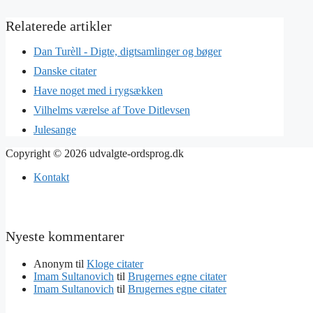
Dan Turèll - Digte, digtsamlinger og bøger
Danske citater
Have noget med i rygsækken
Vilhelms værelse af Tove Ditlevsen
Julesange
Copyright © 2026 udvalgte-ordsprog.dk
Kontakt
Nyeste kommentarer
Anonym
til
Kloge citater
Imam Sultanovich
til
Brugernes egne citater
Imam Sultanovich
til
Brugernes egne citater