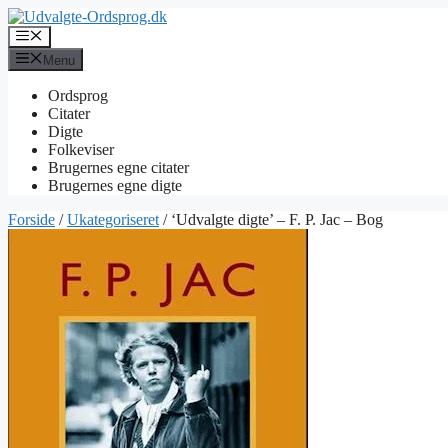
Hop
til
Menu
indhold
Menu
Ordsprog
Citater
Digte
Folkeviser
Brugernes egne citater
Brugernes egne digte
Forside
/
Ukategoriseret
/ ‘Udvalgte digte’ – F. P. Jac – Bog