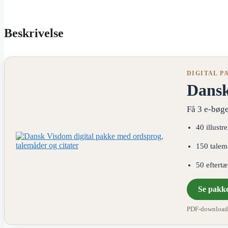
Beskrivelse
DIGITAL P
Dans
Få 3 e-bøge
40 illustr
150 talem
50 eftert
Se pakk
PDF-download ·