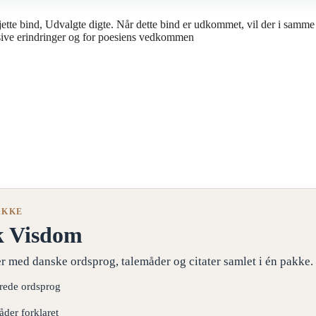
sjette bind, Udvalgte digte. Når dette bind er udkommet, vil der i samme
usive erindringer og for poesiens vedkommen
AKKE
k Visdom
r med danske ordsprog, talemåder og citater samlet i én pakke.
erede ordsprog
åder forklaret