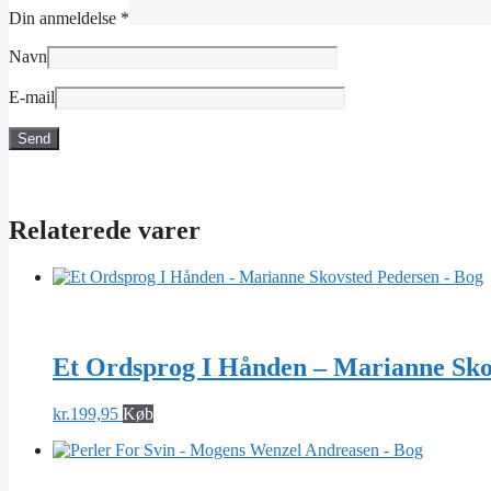
Din anmeldelse
*
Navn
E-mail
Relaterede varer
Et Ordsprog I Hånden – Marianne Sko
kr.
199,95
Køb