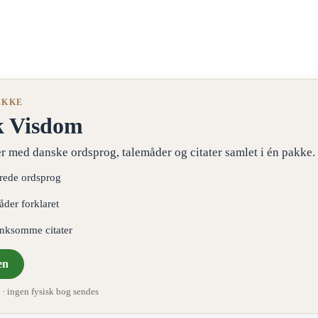
AKKE
k Visdom
r med danske ordsprog, talemåder og citater samlet i én pakke.
erede ordsprog
åder forklaret
ænksomme citater
en
 ingen fysisk bog sendes