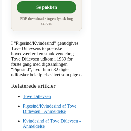
Se pakken
PDF-download · ingen fysisk bog
sendes
I “Pigesind/Kvindesind” genudgives
Tove Ditlevsens to poetiske
hovedværker i én smuk vendebog.
Tove Ditlevsen udkom i 1939 for
første gang med digtsamlingen
“Pigesind”, hvor hun i 32 digte
udforsker hele følelseslivet som pige o
Tove Ditlevsen
Pigesind/Kvindesind af Tove
Ditlevsen - Anmeldelse
Kvindesind af Tove Ditlevsen -
Anmeldelse