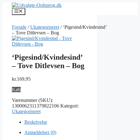
Hop
til
Menu
indhold
Forside
/
Ukategoriseret
/ ‘Pigesind/Kvindesind’
– Tove Ditlevsen – Bog
‘Pigesind/Kvindesind’
– Tove Ditlevsen – Bog
kr.
169,95
Køb
Varenummer (SKU):
1300062311379822106
Kategori:
Ukategoriseret
Beskrivelse
Anmeldelser (0)