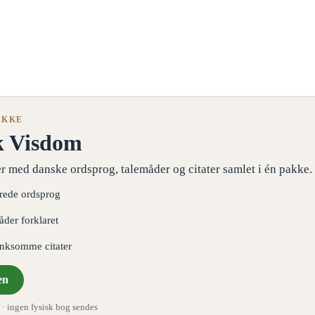
AKKE
k Visdom
r med danske ordsprog, talemåder og citater samlet i én pakke.
erede ordsprog
åder forklaret
ænksomme citater
en
 ingen fysisk bog sendes