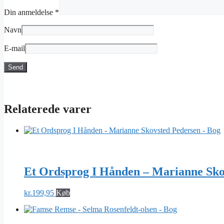
Din anmeldelse
*
Navn
E-mail
Relaterede varer
Et Ordsprog I Hånden – Marianne Sko
kr.
199,95
Køb