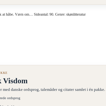
k at håbe. Værn om… Sideantal: 90. Genre: skønlitteratur
AKKE
k Visdom
r med danske ordsprog, talemåder og citater samlet i én pakke.
erede ordsprog