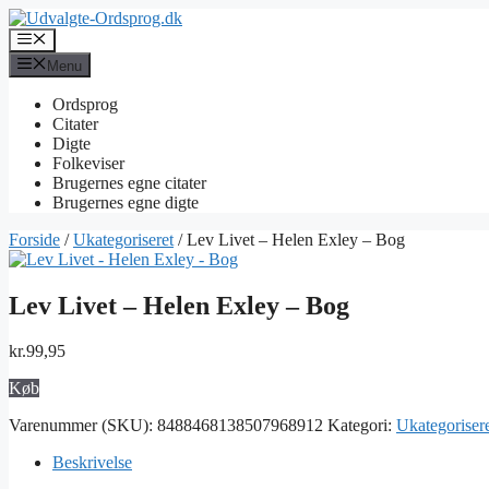
Hop
til
Menu
indhold
Menu
Ordsprog
Citater
Digte
Folkeviser
Brugernes egne citater
Brugernes egne digte
Forside
/
Ukategoriseret
/ Lev Livet – Helen Exley – Bog
Lev Livet – Helen Exley – Bog
kr.
99,95
Køb
Varenummer (SKU):
8488468138507968912
Kategori:
Ukategoriser
Beskrivelse