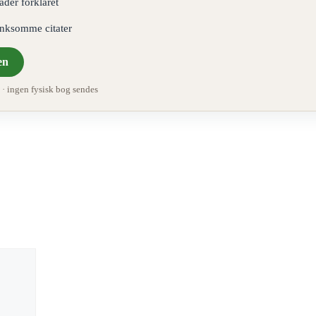
åder forklaret
ænksomme citater
en
 ingen fysisk bog sendes