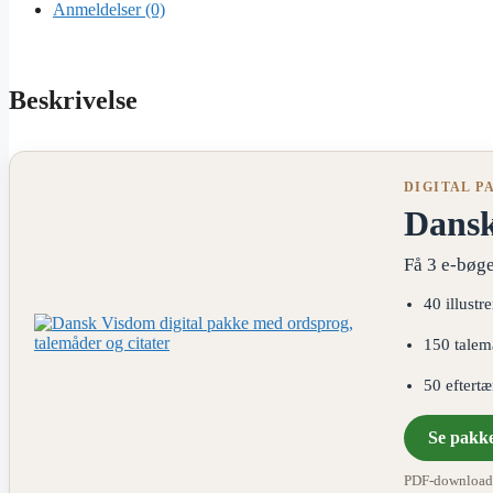
Anmeldelser (0)
Beskrivelse
DIGITAL P
Dans
Få 3 e-bøge
40 illustr
150 talem
50 eftert
Se pakk
PDF-download ·