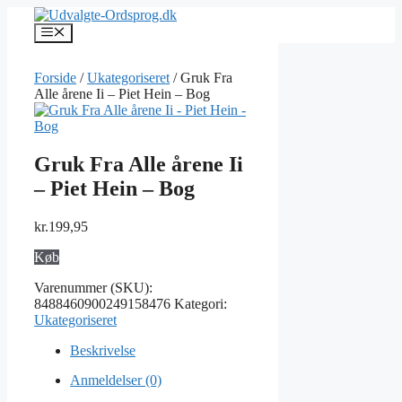
Hop
til
Menu
indhold
Forside
/
Ukategoriseret
/ Gruk Fra
Alle årene Ii – Piet Hein – Bog
Gruk Fra Alle årene Ii
– Piet Hein – Bog
kr.
199,95
Køb
Varenummer (SKU):
8488460900249158476
Kategori:
Ukategoriseret
Beskrivelse
Anmeldelser (0)